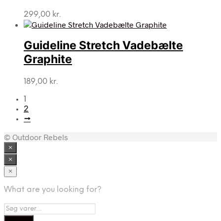
299,00
kr.
Guideline Stretch Vadebælte
Graphite
189,00
kr.
1
2
→
© Outdoor Rebels
×
×
×
What are you looking for?