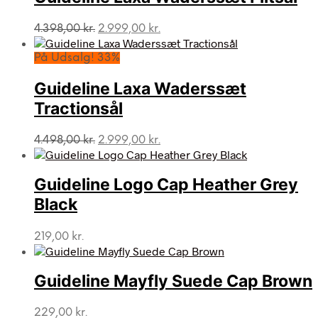
Den
Den
4.398,00
kr.
2.999,00
kr.
oprindelige
aktuelle
pris
pris
På Udsalg! 33%
var:
er:
4.398,00 kr..
2.999,00 kr..
Guideline Laxa Waderssæt
Tractionsål
Den
Den
4.498,00
kr.
2.999,00
kr.
oprindelige
aktuelle
pris
pris
var:
er:
Guideline Logo Cap Heather Grey
4.498,00 kr..
2.999,00 kr..
Black
219,00
kr.
Guideline Mayfly Suede Cap Brown
229,00
kr.