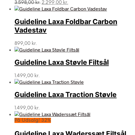
Den
Den
3.598,00
kr.
2.299,00
kr.
oprindelige
aktuelle
pris
pris
var:
er:
Guideline Laxa Foldbar Carbon
3.598,00 kr..
2.299,00 kr..
Vadestav
899,00
kr.
Guideline Laxa Støvle Filtsål
1.499,00
kr.
Guideline Laxa Traction Støvle
1.499,00
kr.
På Udsalg! 32%
Guideline Laxa Waderssæt Filtsål