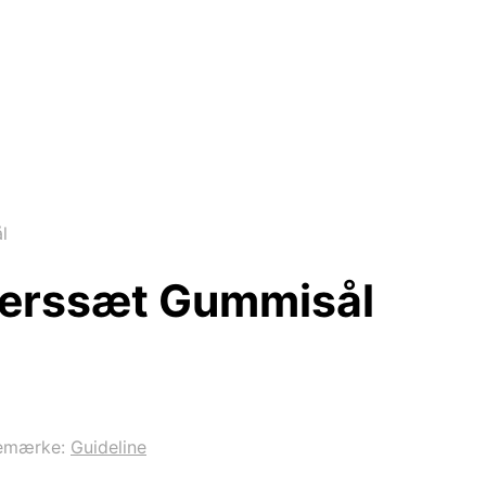
l
derssæt Gummisål
emærke:
Guideline