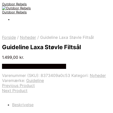
Outdoor Rebels
Outdoor Rebels
Forside
/
Nyheder
/
Guideline Laxa Støvle Filtsål
Guideline Laxa Støvle Filtsål
1.499,00
kr.
Bedste Pris Fundet på Price Index
Varenummer (SKU):
8373409a0c53
Kategori:
Nyheder
Varemærke:
Guideline
Previous Product
Next Product
Beskrivelse