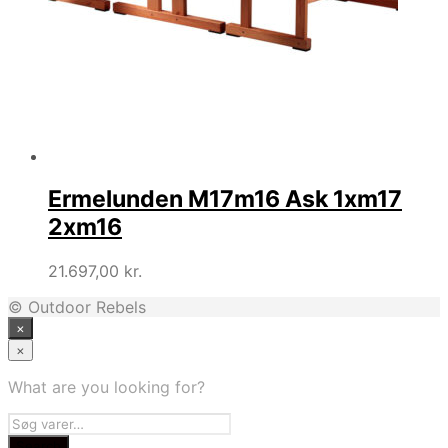
Ermelunden M17m16 Ask 1xm17
2xm16
21.697,00
kr.
© Outdoor Rebels
×
×
What are you looking for?