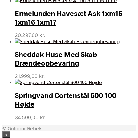
pris
pris
Ermelunden Havesæt Ask 1xm15
var:
er:
30.495,00 kr..
19.999,00 kr..
1xm16 1xm17
20.297,00
kr.
Sheddak Huse Med Skab
Brændeopbevaring
21.999,00
kr.
Springvand Cortenstål 600 100
Højde
34.500,00
kr.
© Outdoor Rebels
×