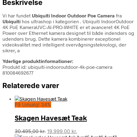
Beskrivelse
Vi har fundet
Ubiquiti Indoor Outdoor Poe Camera
fra
Ubiquiti
hos ultrashop i kategorien
. Ubiquiti IndoorOutdoor
4K PoE KameraUVC-AI-PRO-WHITE er et avanceret 4K PoE
Power over Ethernet kamera designet til både indendørs og
udendørs brug. Dette kamera kombinerer exceptionel
videokvalitet med intelligent overvågningsteknologi, der
sikrer, a
Yderlige produktinformationer:
Produkt id: ubiquiti-indooroutdoor-4k-poe-camera
810084692677
Relaterede varer
På Udsalg! 34%
Skagen Havesæt Teak
Den
Den
30.495,00
kr.
19.999,00
kr.
oprindelige
aktuelle