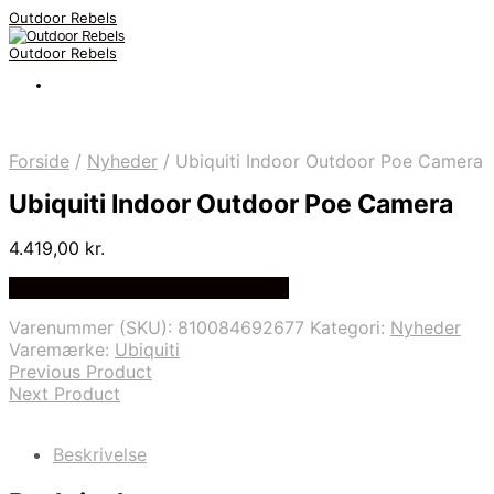
Outdoor Rebels
Outdoor Rebels
Forside
/
Nyheder
/
Ubiquiti Indoor Outdoor Poe Camera
Ubiquiti Indoor Outdoor Poe Camera
4.419,00
kr.
Bedste Pris Fundet på Price Index
Varenummer (SKU):
810084692677
Kategori:
Nyheder
Varemærke:
Ubiquiti
Previous Product
Next Product
Beskrivelse