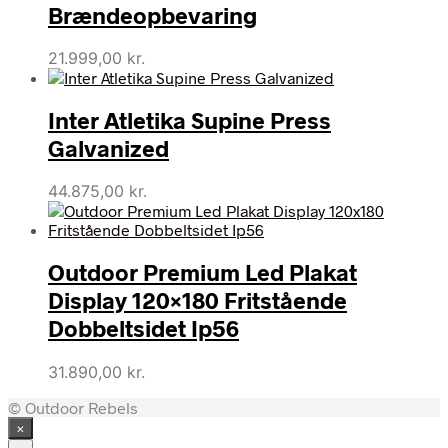
Brændeopbevaring
21.999,00
kr.
Inter Atletika Supine Press
Galvanized
44.875,00
kr.
Outdoor Premium Led Plakat
Display 120×180 Fritstående
Dobbeltsidet Ip56
31.890,00
kr.
© Outdoor Rebels
×