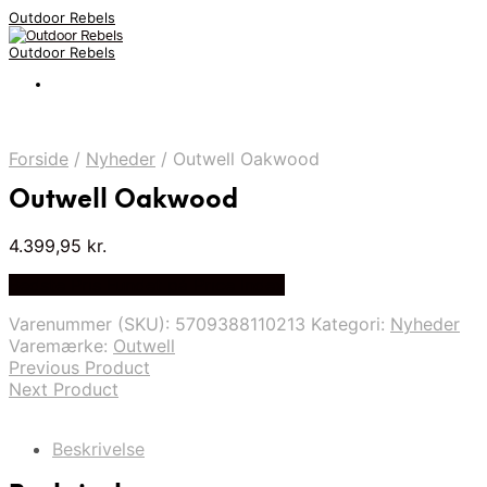
Outdoor Rebels
Outdoor Rebels
Forside
/
Nyheder
/
Outwell Oakwood
Outwell Oakwood
4.399,95
kr.
Bedste Pris Fundet på Price Index
Varenummer (SKU):
5709388110213
Kategori:
Nyheder
Varemærke:
Outwell
Previous Product
Next Product
Beskrivelse