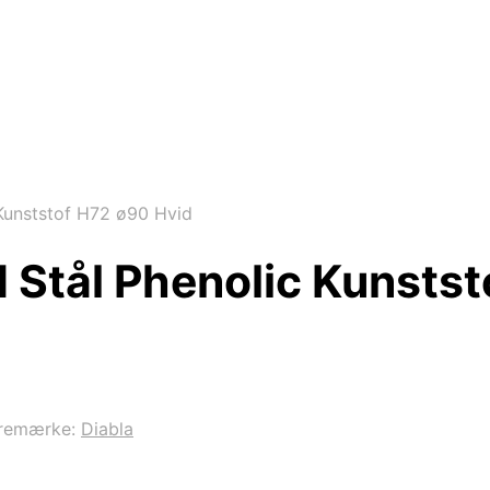
Kunststof H72 ø90 Hvid
 Stål Phenolic Kunstst
remærke:
Diabla