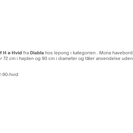
f H ø Hvid
fra
Diabla
hos lepong i kategorien
. Mona havebord 
r 72 cm i højden og 90 cm i diameter og tåler anvendelse udend
2-90-hvid