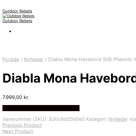
Outdoor Rebels
Outdoor Rebels
Forside
/
Nyheder
/
Diabla Mona Havebord Stål Phenolic 
Diabla Mona Havebord
7.999,00
kr.
Bedste Pris Fundet på Price Index
Varenummer (SKU):
830c6d20d0e0
Kategori:
Nyheder
Va
Previous Product
Next Product