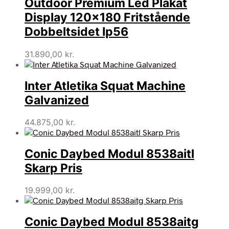
Outdoor Premium Led Plakat
Display 120×180 Fritstående
Dobbeltsidet Ip56
31.890,00
kr.
Inter Atletika Squat Machine
Galvanized
44.875,00
kr.
Conic Daybed Modul 8538aitl
Skarp Pris
19.999,00
kr.
Conic Daybed Modul 8538aitg