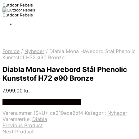
Outdoor Rebels
Outdoor Rebels
Forside
/
Nyheder
/
Diabla Mona Havebord Stål Phenolic
Kunststof H72 ø90 Bronze
Diabla Mona Havebord Stål Phenolic
Kunststof H72 ø90 Bronze
7.999,00
kr.
Bedste Pris Fundet på Price Index
Varenummer (SKU):
ca219ece2df4
Kategori:
Nyheder
Varemærke:
Diabla
Previous Product
Next Product