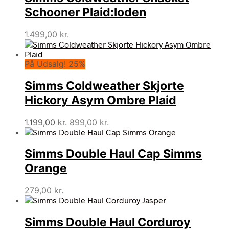
Schooner Plaid:loden
1.499,00
kr.
På Udsalg! 25%
Simms Coldweather Skjorte
Hickory Asym Ombre Plaid
Den
Den
1.199,00
kr.
899,00
kr.
oprindelige
aktuelle
pris
pris
Simms Double Haul Cap Simms
var:
er:
1.199,00 kr..
899,00 kr..
Orange
279,00
kr.
Simms Double Haul Corduroy