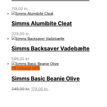
119,00
kr.
Simms Alumibite Cleat
329,00
kr.
Simms Backsaver Vadebælte
599,00
kr.
På Udsalg! 28%
Simms Basic Beanie Olive
Den
Den
249,00
kr.
179,00
kr.
oprindelige
aktuelle
pris
pris
var:
er: