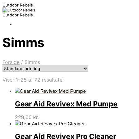
Outdoor Rebels
Outdoor Rebels
Simms
Forside
/
Simms
Viser 1–25 af 72 resultater
Gear Aid Revivex Med Pumpe
229,00
kr.
Gear Aid Revivex Pro Cleaner