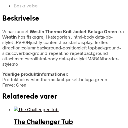
Beskrivelse
Beskrivelse
Vi har fundet
Westin Thermo Knit Jacket Beluga Green
fra
Westin
hos fiskegrej i kategorien
. html-body data-pb-
styleJLRVB0Hjustify-content:flex-startdisplay:flexflex-
direction:columnbackground-position:left topbackground-
size:coverbackground-repeat:no-repeatbackground-
attachment:scrollhtml-body data-pb-styleJM8BAAIborder-
style:no
Yderlige produktinformationer:
Produkt id: westin-thermo-knit-jacket-beluga-green
Farve: Grøn
Relaterede varer
The Challenger Tub