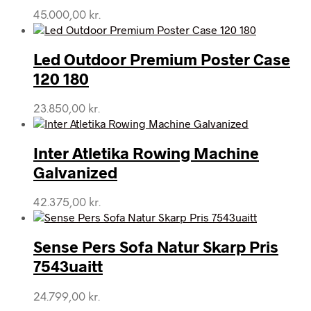
45.000,00
kr.
Led Outdoor Premium Poster Case
120 180
23.850,00
kr.
Inter Atletika Rowing Machine
Galvanized
42.375,00
kr.
Sense Pers Sofa Natur Skarp Pris
7543uaitt
24.799,00
kr.