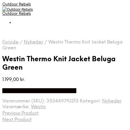
Outdoor Rebels
Outdoor Rebels
Forside
/
Nyheder
/
Westin Thermo Knit Jacket Beluga
Green
Westin Thermo Knit Jacket Beluga
Green
1.199,00
kr.
Bedste Pris Fundet på Price Index
Varenummer (SKU):
3534497f02f3
Kategori:
Nyheder
Varemærke:
Westin
Previous Product
Next Product