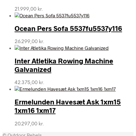
21.999,00
kr.
Ocean Pers Sofa 5537fu5537y116
26.299,00
kr.
Inter Atletika Rowing Machine
Galvanized
42.375,00
kr.
Ermelunden Havesæt Ask 1xm15
1xm16 1xm17
20.297,00
kr.
© Outdoor Rebels