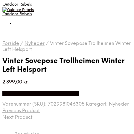
Outdoor Rebels
Outdoor Rebels
Forside
/
Nyheder
/
Vinter Sovepose Trollheimen Winter
Left Helsport
Vinter Sovepose Trollheimen Winter
Left Helsport
2.899,00
kr.
Bedste Pris Fundet på Price Index
Varenummer (SKU):
7029981046305
Kategori:
Nyheder
Previous Product
Next Product