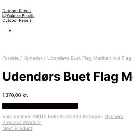
Outdoor Rebels
Outdoor Rebels
Forside
/
Nyheder
/
Udendørs Buet Flag Medium Inkl Flag
Udendørs Buet Flag M
1.370,00
kr.
Bedste Pris Fundet på Price Index
Varenummer (SKU):
b39e8c5fe63d
Kategori:
Nyheder
Previous Product
Next Product