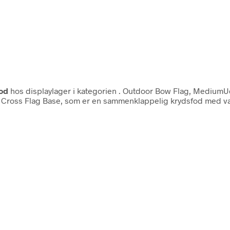
od
hos displaylager i kategorien
. Outdoor Bow Flag, MediumUden
ed en Cross Flag Base, som er en sammenklappelig krydsfod med v