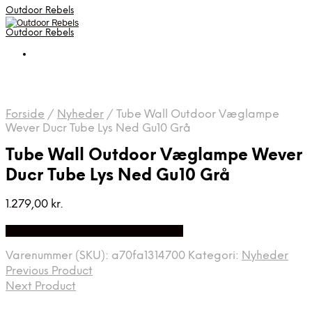
Outdoor Rebels
Outdoor Rebels
Forside
/
Nyheder
/
Tube Wall Outdoor Væglampe
Wever Ducr Tube Lys Ned Gu10 Grå
Tube Wall Outdoor Væglampe Wever
Ducr Tube Lys Ned Gu10 Grå
1.279,00
kr.
Bedste Pris Fundet på Price Index
Varenummer (SKU):
a70fa1314700
Kategori:
Nyheder
Previous Product
Next Product