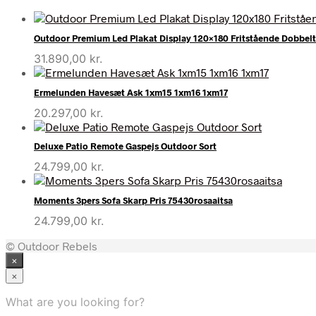
Outdoor Premium Led Plakat Display 120×180 Fritstående Dobbelt
31.890,00
kr.
Ermelunden Havesæt Ask 1xm15 1xm16 1xm17
20.297,00
kr.
Deluxe Patio Remote Gaspejs Outdoor Sort
24.799,00
kr.
Moments 3pers Sofa Skarp Pris 75430rosaaitsa
24.799,00
kr.
© Outdoor Rebels
×
×
What are you looking for?