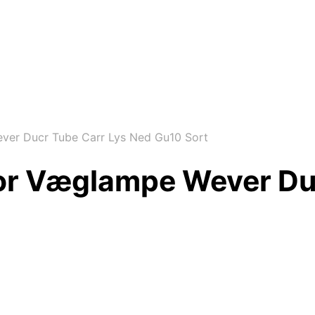
ver Ducr Tube Carr Lys Ned Gu10 Sort
or Væglampe Wever Du