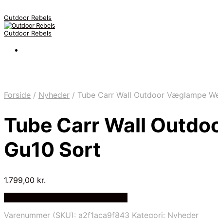
Outdoor Rebels
Outdoor Rebels
Forside
/
Nyheder
/
Tube Carr Wall Outdoor Væglampe We
Tube Carr Wall Outdo
Gu10 Sort
1.799,00
kr.
Bedste Pris Fundet på Price Index
Varenummer (SKU):
a2f1aca9f843
Kategori:
Nyheder