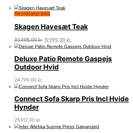
På Udsalg! 34%
Skagen Havesæt Teak
Den
Den
30.495,00
kr.
19.999,00
kr.
oprindelige
aktuelle
pris
pris
var:
er:
Deluxe Patio Remote Gaspejs
30.495,00 kr..
19.999,00 kr..
Outdoor Hvid
24.799,00
kr.
Connect Sofa Skarp Pris Incl Hvide
Hynder
25.917,00
kr.