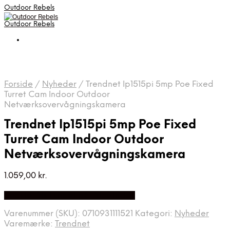
Outdoor Rebels
Outdoor Rebels
Forside
/
Nyheder
/
Trendnet Ip1515pi 5mp Poe Fixed
Turret Cam Indoor Outdoor
Netværksovervågningskamera
Trendnet Ip1515pi 5mp Poe Fixed
Turret Cam Indoor Outdoor
Netværksovervågningskamera
1.059,00
kr.
Bedste Pris Fundet på Price Index
Varenummer (SKU):
0710931111521
Kategori:
Nyheder
Varemærke:
Trendnet