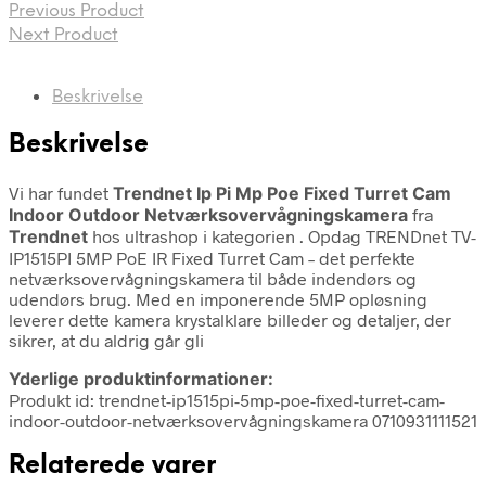
Previous Product
Next Product
Beskrivelse
Beskrivelse
Vi har fundet
Trendnet Ip Pi Mp Poe Fixed Turret Cam
Indoor Outdoor Netværksovervågningskamera
fra
Trendnet
hos ultrashop i kategorien
. Opdag TRENDnet TV-
IP1515PI 5MP PoE IR Fixed Turret Cam – det perfekte
netværksovervågningskamera til både indendørs og
udendørs brug. Med en imponerende 5MP opløsning
leverer dette kamera krystalklare billeder og detaljer, der
sikrer, at du aldrig går gli
Yderlige produktinformationer:
Produkt id: trendnet-ip1515pi-5mp-poe-fixed-turret-cam-
indoor-outdoor-netværksovervågningskamera 0710931111521
Relaterede varer