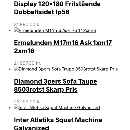
Display 120×180 Fritstående
Dobbeltsidet Ip56
31.890,00
kr.
Ermelunden M17m16 Ask 1xm17
2xm16
21.697,00
kr.
Diamond 3pers Sofa Taupe
8503rotst Skarp Pris
23.199,00
kr.
Inter Atletika Squat Machine
Galvanized