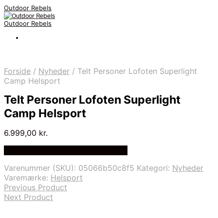
Outdoor Rebels
Outdoor Rebels
Forside
/
Nyheder
/
Telt Personer Lofoten Superlight
Camp Helsport
Telt Personer Lofoten Superlight
Camp Helsport
6.999,00
kr.
Bedste Pris Fundet på Price Index
Varenummer (SKU):
05066b50c8f5
Kategori:
Nyheder
Varemærke:
Helsport
Previous Product
Next Product