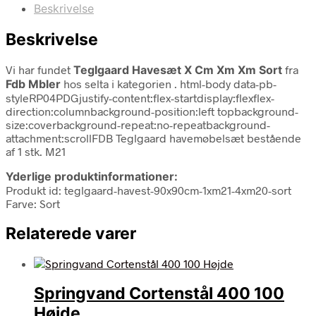
Beskrivelse
Beskrivelse
Vi har fundet
Teglgaard Havesæt X Cm Xm Xm Sort
fra
Fdb Mbler
hos selta i kategorien
. html-body data-pb-
styleRP04PDGjustify-content:flex-startdisplay:flexflex-
direction:columnbackground-position:left topbackground-
size:coverbackground-repeat:no-repeatbackground-
attachment:scrollFDB Teglgaard havemøbelsæt bestående
af 1 stk. M21
Yderlige produktinformationer:
Produkt id: teglgaard-havest-90x90cm-1xm21-4xm20-sort
Farve: Sort
Relaterede varer
Springvand Cortenstål 400 100
Højde