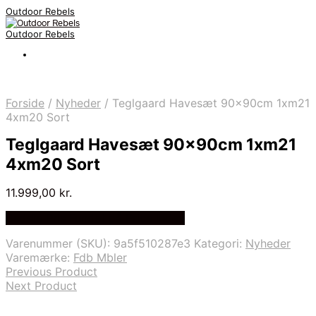
Outdoor Rebels
Outdoor Rebels
Forside
/
Nyheder
/
Teglgaard Havesæt 90x90cm 1xm21
4xm20 Sort
Teglgaard Havesæt 90x90cm 1xm21
4xm20 Sort
11.999,00
kr.
Bedste Pris Fundet på Price Index
Varenummer (SKU):
9a5f510287e3
Kategori:
Nyheder
Varemærke:
Fdb Mbler
Previous Product
Next Product