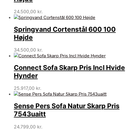
24.500,00
kr.
Springvand Cortenstål 600 100
Højde
34.500,00
kr.
Connect Sofa Skarp Pris Incl Hvide
Hynder
25.917,00
kr.
Sense Pers Sofa Natur Skarp Pris
7543uaitt
24.799,00
kr.