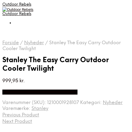
Outdoor Rebels
Outdoor Rebels
Forside
/
Nyheder
/
Stanley The Easy Carry Outdoor
Cooler Twilight
Stanley The Easy Carry Outdoor
Cooler Twilight
999,95
kr.
Bedste Pris Fundet på Price Index
Varenummer (SKU):
1210001928107
Kategori:
Nyheder
Varemærke:
Stanley
Previous Product
Next Product