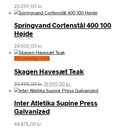
26.299,00
kr.
Springvand Cortenstål 400 100
Højde
24.500,00
kr.
På Udsalg! 34%
Skagen Havesæt Teak
Den
Den
30.495,00
kr.
19.999,00
kr.
oprindelige
aktuelle
pris
pris
var:
er:
Inter Atletika Supine Press
30.495,00 kr..
19.999,00 kr..
Galvanized
44.875,00
kr.