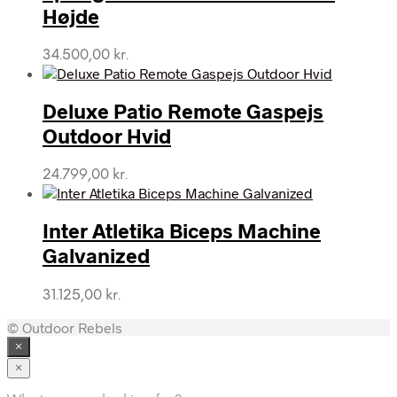
Højde
34.500,00
kr.
Deluxe Patio Remote Gaspejs
Outdoor Hvid
24.799,00
kr.
Inter Atletika Biceps Machine
Galvanized
31.125,00
kr.
© Outdoor Rebels
×
×