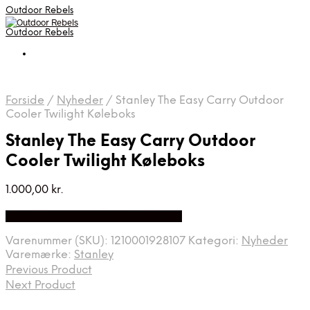
Outdoor Rebels
Outdoor Rebels
Forside
/
Nyheder
/
Stanley The Easy Carry Outdoor
Cooler Twilight Køleboks
Stanley The Easy Carry Outdoor
Cooler Twilight Køleboks
1.000,00
kr.
Bedste Pris Fundet på Price Index
Varenummer (SKU):
1210001928107
Kategori:
Nyheder
Varemærke:
Stanley
Previous Product
Next Product