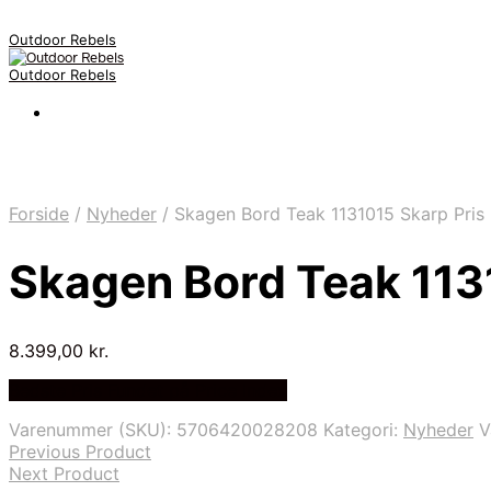
Outdoor Rebels
Outdoor Rebels
Forside
/
Nyheder
/
Skagen Bord Teak 1131015 Skarp Pris
Skagen Bord Teak 113
8.399,00
kr.
Bedste Pris Fundet på Price Index
Varenummer (SKU):
5706420028208
Kategori:
Nyheder
V
Previous Product
Next Product