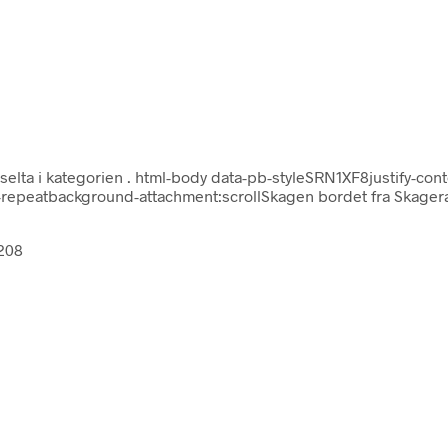
selta i kategorien
. html-body data-pb-styleSRN1XF8justify-cont
repeatbackground-attachment:scrollSkagen bordet fra Skagerak 
8208