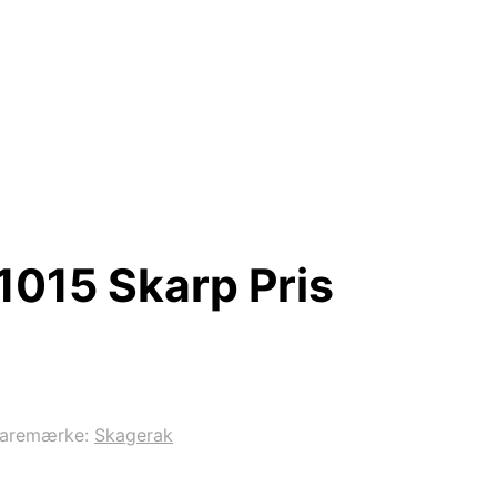
1015 Skarp Pris
aremærke:
Skagerak