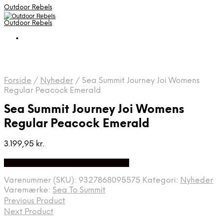
Outdoor Rebels
Outdoor Rebels
Forside
/
Nyheder
/
Sea Summit Journey Joi Womens
Regular Peacock Emerald
Sea Summit Journey Joi Womens
Regular Peacock Emerald
3.199,95
kr.
Bedste Pris Fundet på Price Index
Varenummer (SKU):
9327868095575
Kategori:
Nyheder
Varemærke:
Sea To Summit
Previous Product
Next Product