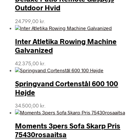
Outdoor Hvid
24.799,00
kr.
Inter Atletika Rowing Machine
Galvanized
42.375,00
kr.
Springvand Cortenstål 600 100
Højde
34.500,00
kr.
Moments 3pers Sofa Skarp Pris
75430rosaaitsa