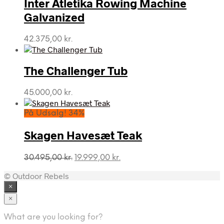
Inter Atletika Rowing Machine
Galvanized
42.375,00
kr.
The Challenger Tub
45.000,00
kr.
På Udsalg! 34%
Skagen Havesæt Teak
Den
Den
30.495,00
kr.
19.999,00
kr.
oprindelige
aktuelle
© Outdoor Rebels
pris
pris
var:
er:
×
30.495,00 kr..
19.999,00 kr..
×
What are you looking for?