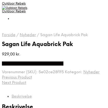
Outdoor Rebels
Outdoor Rebels
Forside
/
Nyheder
/
Sagan Life Aquabrick Pak
Sagan Life Aquabrick Pak
929,00
kr.
Bedste Pris Fundet på Price Index
Varenummer (SKU):
5e02ce28f1f5
Kategori:
Nyheder
Previous Product
Next Product
Beskrivelse
Beskrivelse