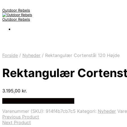
Outdoor Rebels
Outdoor Rebels
Forside
/
Nyheder
/
Rektangulær Cortenstål 120 Højde
Rektangulær Cortenst
3.195,00
kr.
Bedste Pris Fundet på Price Index
Varenummer (SKU):
914f4b7cb7c5
Kategori:
Nyheder
Var
Previous Product
Next Product