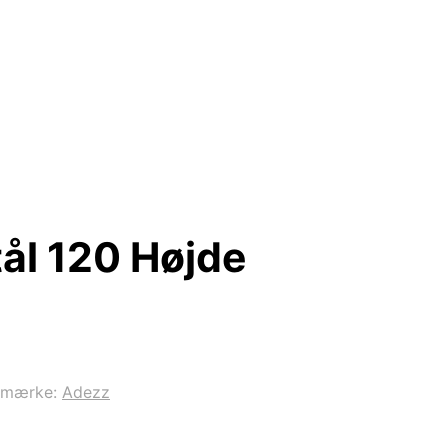
ål 120 Højde
emærke:
Adezz