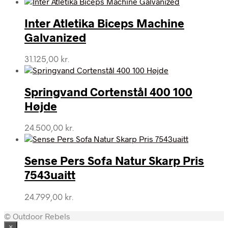
Inter Atletika Biceps Machine
Galvanized
31.125,00
kr.
Springvand Cortenstål 400 100
Højde
24.500,00
kr.
Sense Pers Sofa Natur Skarp Pris
7543uaitt
24.799,00
kr.
© Outdoor Rebels
×