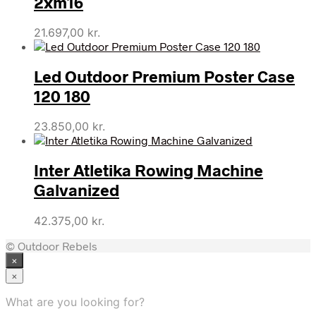
2xm16
21.697,00
kr.
Led Outdoor Premium Poster Case
120 180
23.850,00
kr.
Inter Atletika Rowing Machine
Galvanized
42.375,00
kr.
© Outdoor Rebels
×
×
What are you looking for?