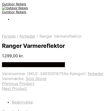
Outdoor Rebels
Outdoor Rebels
Forside
/
Nyheder
/
Ranger Varmereflektor
Ranger Varmereflektor
1.299,00
kr.
Bedste Pris Fundet på Price Index
Varenummer (SKU):
34930916759a
Kategori:
Nyheder
Varemærke:
Solo Stove
Previous Product
Next Product
Beskrivelse