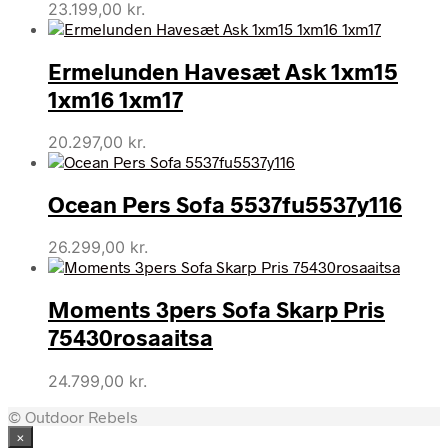
23.199,00
kr.
Ermelunden Havesæt Ask 1xm15
1xm16 1xm17
20.297,00
kr.
Ocean Pers Sofa 5537fu5537y116
26.299,00
kr.
Moments 3pers Sofa Skarp Pris
75430rosaaitsa
24.799,00
kr.
© Outdoor Rebels
×