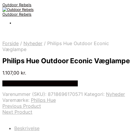
Outdoor Rebels
Outdoor Rebels
Forside
/
Nyheder
/
Philips Hue Outdoor Econic
Væglampe
Philips Hue Outdoor Econic Væglampe
1.107,00
kr.
Bedste Pris Fundet på Price Index
Varenummer (SKU):
8718696170571
Kategori:
Nyheder
Varemærke:
Philips Hue
Previous Product
Next Product
Beskrivelse