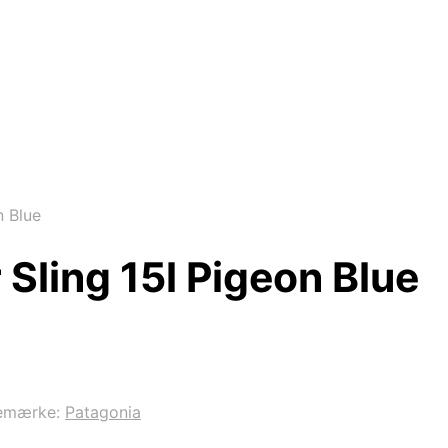
n Blue
Sling 15l Pigeon Blue
emærke:
Patagonia