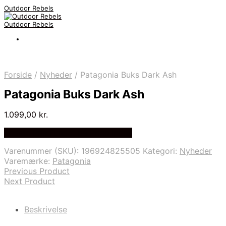
Outdoor Rebels
Outdoor Rebels
Forside
/
Nyheder
/
Patagonia Buks Dark Ash
Patagonia Buks Dark Ash
1.099,00
kr.
Bedste Pris Fundet på Price Index
Varenummer (SKU):
196924825505
Kategori:
Nyheder
Varemærke:
Patagonia
Previous Product
Next Product
Beskrivelse