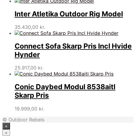
Inter Atletika Outdoor Rig Model
35.430,00
kr.
Connect Sofa Skarp Pris Incl Hvide
Hynder
25.917,00
kr.
Conic Daybed Modul 8538aitl
Skarp Pris
19.999,00
kr.
© Outdoor Rebels
×
×