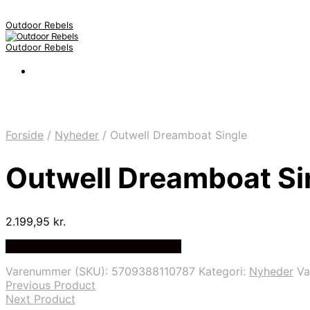
Outdoor Rebels
Outdoor Rebels
Forside
/
Nyheder
/
Outwell Dreamboat Single
Outwell Dreamboat Si
2.199,95
kr.
Bedste Pris Fundet på Price Index
Varenummer (SKU):
5709388110787
Kategori:
Nyheder
V
Previous Product
Next Product