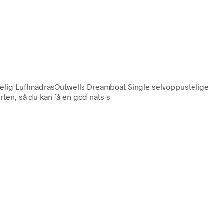
telig LuftmadrasOutwells Dreamboat Single selvoppustelige
orten, så du kan få en god nats s