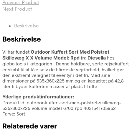
Previous Product
Next Product
Beskrivelse
Beskrivelse
Vi har fundet
Outdoor Kuffert Sort Med Polstret
Skillevæg X X Volume Model: Rpd
fra
Diesella
hos
globaltools i kategorien
. Denne holdbare, sorte rejsekuffert
er skabt til at tåle selv de hårdeste vejrforhold, hvilket gør
den ekstremt velegnet til eventyr i det fri. Med sine
dimensioner på 535x360x225 mm og en kapacitet på 42,8
liter tilbyder kufferten masser af plads til effe
Yderlige produktinformationer:
Produkt id: outdoor-kuffert-sort-med-polstret-skillevæg-
535x360x225-volume-model-6700-rpd 4031541705952
Farve: Sort
Relaterede varer