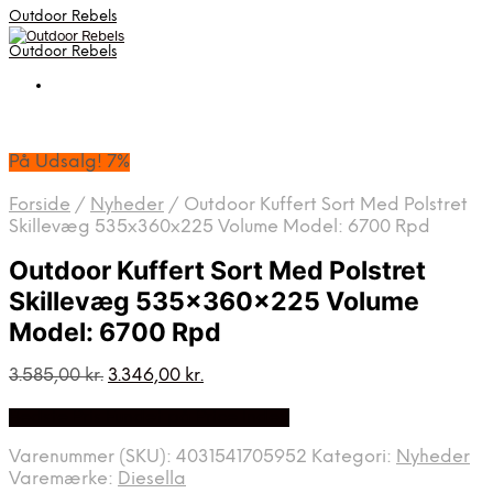
Outdoor Rebels
Outdoor Rebels
På Udsalg! 7%
Forside
/
Nyheder
/
Outdoor Kuffert Sort Med Polstret
Skillevæg 535x360x225 Volume Model: 6700 Rpd
Outdoor Kuffert Sort Med Polstret
Skillevæg 535x360x225 Volume
Model: 6700 Rpd
Den
Den
3.585,00
kr.
3.346,00
kr.
oprindelige
aktuelle
Bedste Pris Fundet på Price Index
pris
pris
var:
er:
Varenummer (SKU):
4031541705952
Kategori:
Nyheder
3.585,00 kr..
3.346,00 kr..
Varemærke:
Diesella