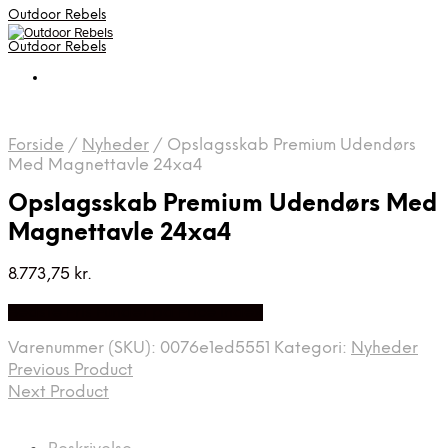
Outdoor Rebels
Outdoor Rebels
Forside
/
Nyheder
/
Opslagsskab Premium Udendørs
Med Magnettavle 24xa4
Opslagsskab Premium Udendørs Med
Magnettavle 24xa4
8.773,75
kr.
Bedste Pris Fundet på Price Index
Varenummer (SKU):
0076e1ed5551
Kategori:
Nyheder
Previous Product
Next Product