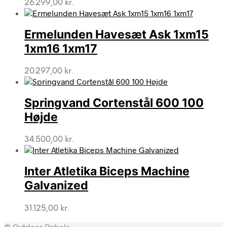
26.299,00
kr.
Ermelunden Havesæt Ask 1xm15
1xm16 1xm17
20.297,00
kr.
Springvand Cortenstål 600 100
Højde
34.500,00
kr.
Inter Atletika Biceps Machine
Galvanized
31.125,00
kr.
© Outdoor Rebels