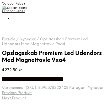
Outdoor Rebels
Outdoor Rebels
Forside
/
Nyheder
/
Opslagsskab Premium Led
Udendørs Med Magnettavle 9xa4
Opslagsskab Premium Led Udendørs
Med Magnettavle 9xa4
4.272,50
kr.
Bedste Pris Fundet på Price Index
Varenummer (SKU):
8595578322408
Kategori:
Nyheder
Previous Product
Next Product