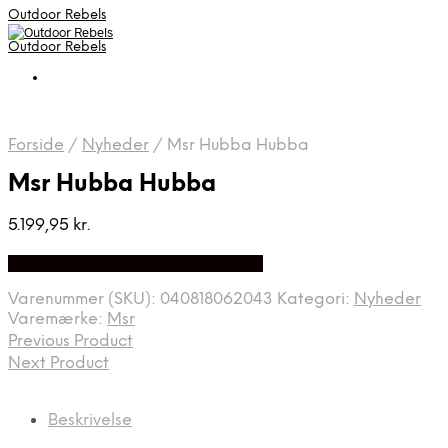
Outdoor Rebels
Outdoor Rebels
Forside
/
Nyheder
/
Msr Hubba Hubba
Msr Hubba Hubba
5.199,95
kr.
Bedste Pris Fundet på Price Index
Varenummer (SKU):
040818062043
Kategori:
Nyheder
Varemærke:
Msr
Previous Product
Next Product
Beskrivelse