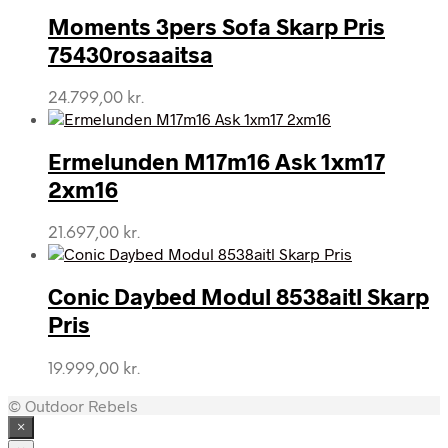
Moments 3pers Sofa Skarp Pris
75430rosaaitsa
24.799,00
kr.
Ermelunden M17m16 Ask 1xm17
2xm16
21.697,00
kr.
Conic Daybed Modul 8538aitl Skarp
Pris
19.999,00
kr.
© Outdoor Rebels
×