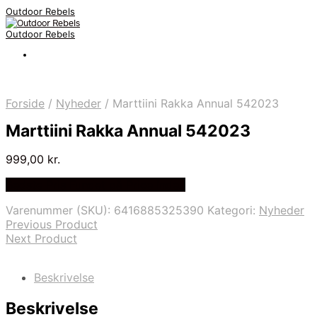
Outdoor Rebels
Outdoor Rebels
Forside
/
Nyheder
/
Marttiini Rakka Annual 542023
Marttiini Rakka Annual 542023
999,00
kr.
Bedste Pris Fundet på Price Index
Varenummer (SKU):
6416885325390
Kategori:
Nyheder
Previous Product
Next Product
Beskrivelse
Beskrivelse