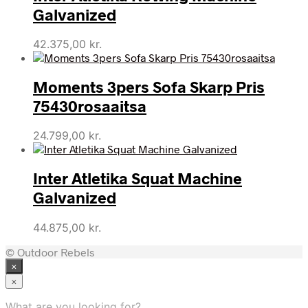
Galvanized
42.375,00
kr.
Moments 3pers Sofa Skarp Pris
75430rosaaitsa
24.799,00
kr.
Inter Atletika Squat Machine
Galvanized
44.875,00
kr.
© Outdoor Rebels
×
×
What are you looking for?