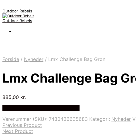
Outdoor Rebels
Outdoor Rebels
Forside
/
Nyheder
/
Lmx Challenge Bag Grøn
Lmx Challenge Bag G
885,00
kr.
Bedste Pris Fundet på Price Index
Varenummer (SKU):
7430436635683
Kategori:
Nyheder
V
Previous Product
Next Product