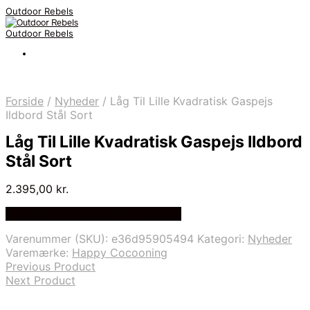
Outdoor Rebels
Outdoor Rebels
Forside
/
Nyheder
/
Låg Til Lille Kvadratisk Gaspejs
Ildbord Stål Sort
Låg Til Lille Kvadratisk Gaspejs Ildbord
Stål Sort
2.395,00
kr.
Bedste Pris Fundet på Price Index
Varenummer (SKU):
e36d95905494
Kategori:
Nyheder
Varemærke:
Happy Cocooning
Previous Product
Next Product