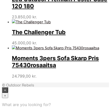
120 180
23.850,00
kr.
The Challenger Tub
45.000,00
kr.
Moments 3pers Sofa Skarp Pris
75430rosaaitsa
24.799,00
kr.
© Outdoor Rebels
×
×
What are you looking for?