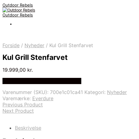
Outdoor Rebels
Outdoor Rebels
Forside
/
Nyheder
/
Kul Grill Stenfarvet
Kul Grill Stenfarvet
19.999,00
kr.
Bedste Pris Fundet på Price Index
Varenummer (SKU):
700e1c01ca41
Kategori:
Nyheder
Varemærke:
Everdure
Previous Product
Next Product
Beskrivelse