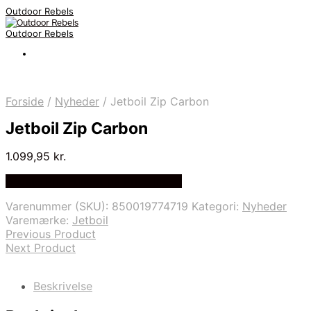
Outdoor Rebels
Outdoor Rebels
Forside
/
Nyheder
/
Jetboil Zip Carbon
Jetboil Zip Carbon
1.099,95
kr.
Bedste Pris Fundet på Price Index
Varenummer (SKU):
850019774719
Kategori:
Nyheder
Varemærke:
Jetboil
Previous Product
Next Product
Beskrivelse