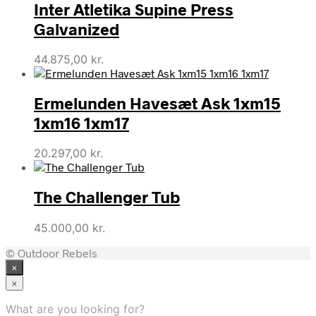
Inter Atletika Supine Press
Galvanized
44.875,00
kr.
Ermelunden Havesæt Ask 1xm15
1xm16 1xm17
20.297,00
kr.
The Challenger Tub
45.000,00
kr.
© Outdoor Rebels
×
×
What are you looking for?