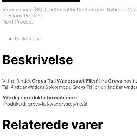
var:
er:
Varenummer (SKU):
ed9fe7a0bc6d
Kategori:
Nyheder
Var
2.248,00 kr..
1.999,00 kr..
Previous Product
Next Product
Beskrivelse
Beskrivelse
Vi har fundet
Greys Tail Waderssæt Filtsål
fra
Greys
hos fi
Tail Åndbar Waders SokkemodelGreys Tail er en åndbar waders t
Yderlige produktinformationer:
Produkt id: greys-tail-waderssæt-filtsål
Relaterede varer