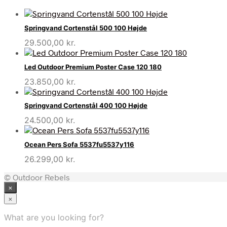
Springvand Cortenstål 500 100 Højde
29.500,00
kr.
Led Outdoor Premium Poster Case 120 180
23.850,00
kr.
Springvand Cortenstål 400 100 Højde
24.500,00
kr.
Ocean Pers Sofa 5537fu5537y116
26.299,00
kr.
© Outdoor Rebels
×
×
What are you looking for?