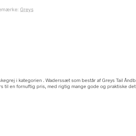
emærke:
Greys
skegrej i kategorien
. Waderssæt som består af Greys Tail Åndb
il en fornuftig pris, med rigtig mange gode og praktiske detal