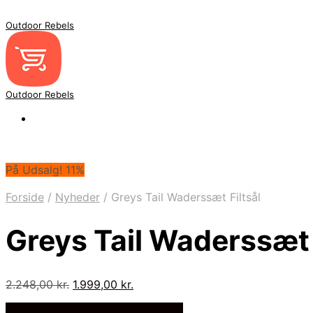
Outdoor Rebels
Outdoor Rebels
På Udsalg! 11%
Forside
/
Nyheder
/
Greys Tail Waderssæt Filtsål
Greys Tail Waderssæt 
Den
Den
2.248,00
kr.
1.999,00
kr.
oprindelige
aktuelle
Bedste Pris Fundet på Price Index
pris
pris