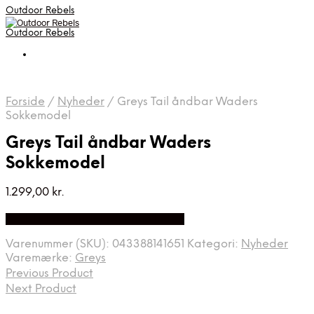
Outdoor Rebels
Outdoor Rebels
Forside
/
Nyheder
/
Greys Tail åndbar Waders
Sokkemodel
Greys Tail åndbar Waders
Sokkemodel
1.299,00
kr.
Bedste Pris Fundet på Price Index
Varenummer (SKU):
043388141651
Kategori:
Nyheder
Varemærke:
Greys
Previous Product
Next Product