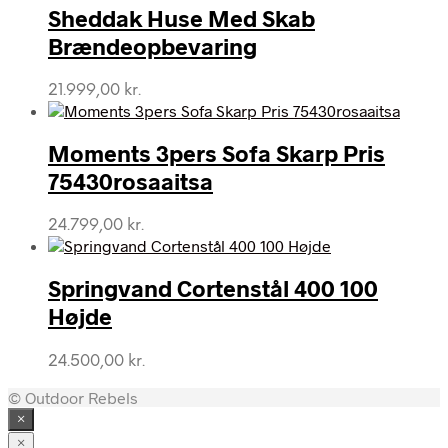
Sheddak Huse Med Skab
Brændeopbevaring
21.999,00
kr.
Moments 3pers Sofa Skarp Pris
75430rosaaitsa
24.799,00
kr.
Springvand Cortenstål 400 100
Højde
24.500,00
kr.
© Outdoor Rebels
×
×