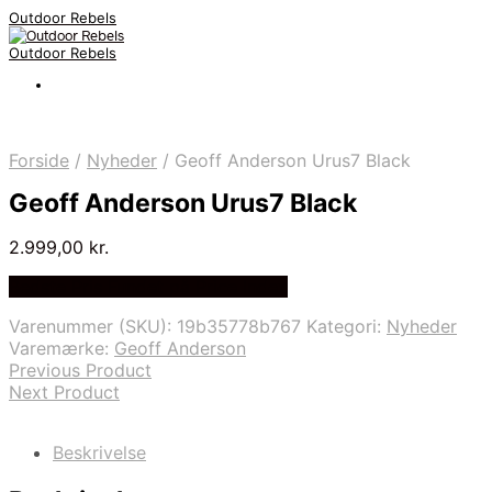
Outdoor Rebels
Outdoor Rebels
Forside
/
Nyheder
/
Geoff Anderson Urus7 Black
Geoff Anderson Urus7 Black
2.999,00
kr.
Bedste Pris Fundet på Price Index
Varenummer (SKU):
19b35778b767
Kategori:
Nyheder
Varemærke:
Geoff Anderson
Previous Product
Next Product
Beskrivelse