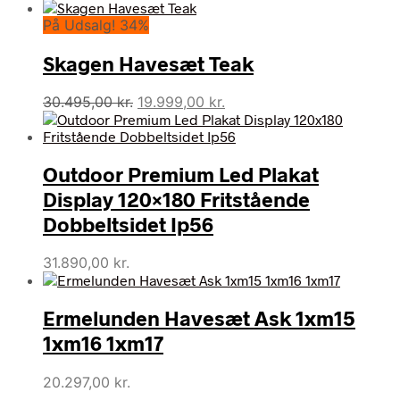
På Udsalg! 34%
Skagen Havesæt Teak
Den
Den
30.495,00
kr.
19.999,00
kr.
oprindelige
aktuelle
pris
pris
var:
er:
Outdoor Premium Led Plakat
30.495,00 kr..
19.999,00 kr..
Display 120×180 Fritstående
Dobbeltsidet Ip56
31.890,00
kr.
Ermelunden Havesæt Ask 1xm15
1xm16 1xm17
20.297,00
kr.