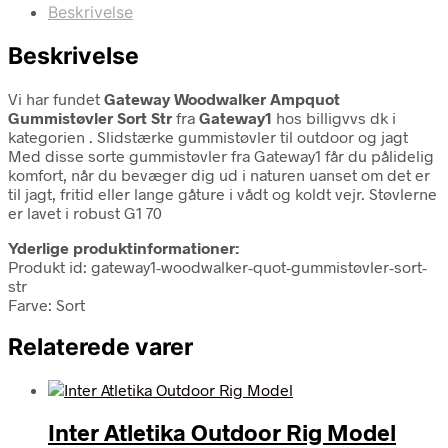
Beskrivelse
Beskrivelse
Vi har fundet
Gateway Woodwalker Ampquot
Gummistøvler Sort Str
fra
Gateway1
hos billigvvs dk i
kategorien
. Slidstærke gummistøvler til outdoor og jagt
Med disse sorte gummistøvler fra Gateway1 får du pålidelig
komfort, når du bevæger dig ud i naturen uanset om det er
til jagt, fritid eller lange gåture i vådt og koldt vejr. Støvlerne
er lavet i robust G1 70
Yderlige produktinformationer:
Produkt id: gateway1-woodwalker-quot-gummistøvler-sort-
str
Farve: Sort
Relaterede varer
Inter Atletika Outdoor Rig Model