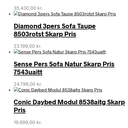
35.430,00
kr.
Diamond 3pers Sofa Taupe
8503rotst Skarp Pris
23.199,00
kr.
Sense Pers Sofa Natur Skarp Pris
7543uaitt
24.799,00
kr.
Conic Daybed Modul 8538aitg Skarp
Pris
19.999,00
kr.