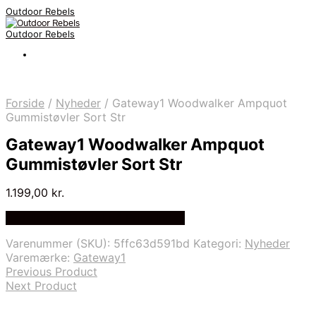
Outdoor Rebels
Outdoor Rebels
Forside
/
Nyheder
/
Gateway1 Woodwalker Ampquot
Gummistøvler Sort Str
Gateway1 Woodwalker Ampquot
Gummistøvler Sort Str
1.199,00
kr.
Bedste Pris Fundet på Price Index
Varenummer (SKU):
5ffc63d591bd
Kategori:
Nyheder
Varemærke:
Gateway1
Previous Product
Next Product