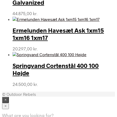
Galvanized
44.875,00
kr.
Ermelunden Havesæt Ask 1xm15
1xm16 1xm17
20.297,00
kr.
Springvand Cortenstål 400 100
Højde
24.500,00
kr.
© Outdoor Rebels
×
×
What are you looking for?