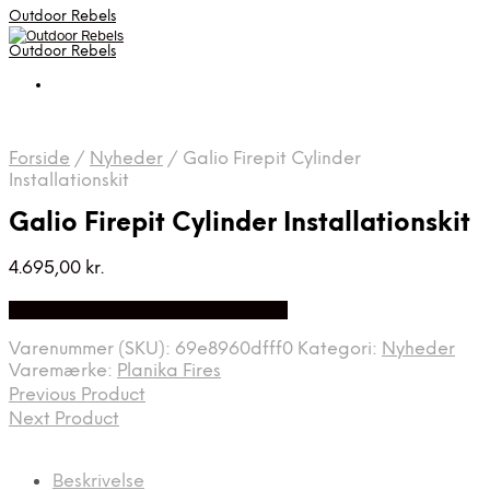
Outdoor Rebels
Outdoor Rebels
Forside
/
Nyheder
/
Galio Firepit Cylinder
Installationskit
Galio Firepit Cylinder Installationskit
4.695,00
kr.
Bedste Pris Fundet på Price Index
Varenummer (SKU):
69e8960dfff0
Kategori:
Nyheder
Varemærke:
Planika Fires
Previous Product
Next Product
Beskrivelse