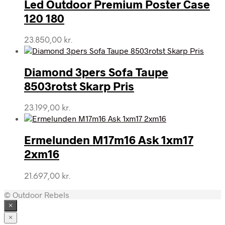
Led Outdoor Premium Poster Case
120 180
23.850,00
kr.
Diamond 3pers Sofa Taupe
8503rotst Skarp Pris
23.199,00
kr.
Ermelunden M17m16 Ask 1xm17
2xm16
21.697,00
kr.
© Outdoor Rebels
×
×