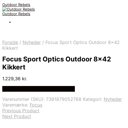
Outdoor Rebels
Outdoor Rebels
Forside
/
Nyheder
/
Focus Sport Optics Outdoor 8×42
Kikkert
Focus Sport Optics Outdoor 8×42
Kikkert
1.229,36
kr.
Bedste Pris Fundet på Price Index
Varenummer (SKU):
7391879052768
Kategori:
Nyheder
Varemærke:
Focus
Previous Product
Next Product