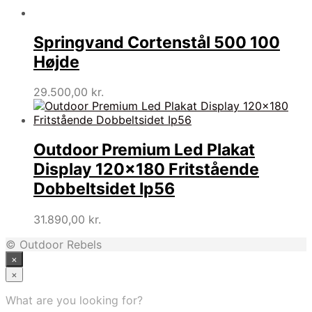
Springvand Cortenstål 500 100
Højde
29.500,00
kr.
Outdoor Premium Led Plakat
Display 120×180 Fritstående
Dobbeltsidet Ip56
31.890,00
kr.
© Outdoor Rebels
×
×
What are you looking for?