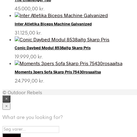
45.000,00
kr.
Inter Atletika Biceps Machine Galvanized
31.125,00
kr.
Conic Daybed Modul 8538aitg Skarp Pris
19.999,00
kr.
Moments 3pers Sofa Skarp Pris 75430rosaaitsa
24.799,00
kr.
© Outdoor Rebels
×
×
What are you looking for?