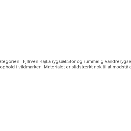
kategorien
. Fjllrven Kajka rygsækStor og rummelig Vandrerygsæk 
phold i vildmarken. Materialet er slidstærkt nok til at modstå d