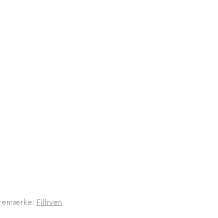
remærke:
Fjllrven