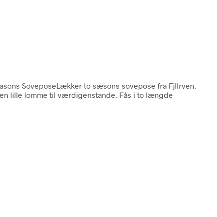
Seasons SoveposeLækker to sæsons sovepose fra Fjllrven.
n lille lomme til værdigenstande. Fås i to længde