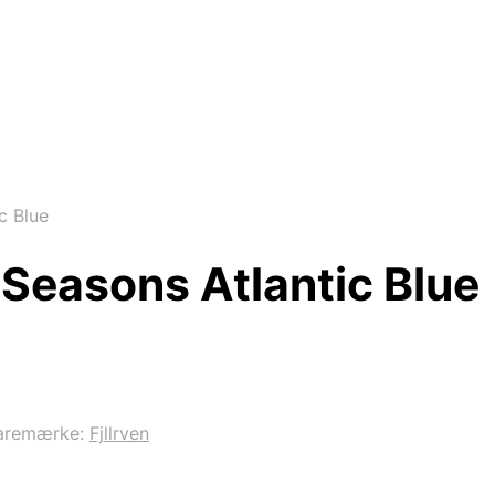
c Blue
 Seasons Atlantic Blue
aremærke:
Fjllrven