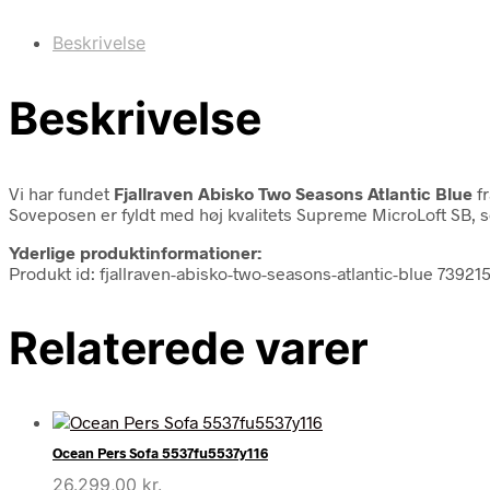
Beskrivelse
Beskrivelse
Vi har fundet
Fjallraven Abisko Two Seasons Atlantic Blue
f
Soveposen er fyldt med høj kvalitets Supreme MicroLoft SB, s
Yderlige produktinformationer:
Produkt id: fjallraven-abisko-two-seasons-atlantic-blue 7392
Relaterede varer
Ocean Pers Sofa 5537fu5537y116
26.299,00
kr.