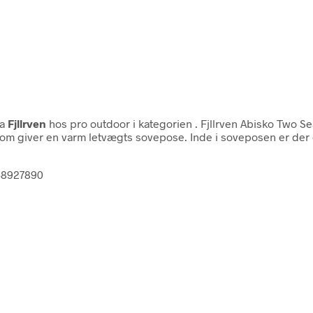
ra
Fjllrven
hos pro outdoor i kategorien
. Fjllrven Abisko Two 
om giver en varm letvægts sovepose. Inde i soveposen er der e
158927890