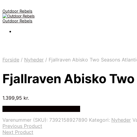
Outdoor Rebels
Outdoor Rebels
Forside
/
Nyheder
/
Fjallraven Abisko Two Seasons Atlanti
Fjallraven Abisko Two
1.399,95
kr.
Bedste Pris Fundet på Price Index
Varenummer (SKU):
7392158927890
Kategori:
Nyheder
V
Previous Product
Next Product