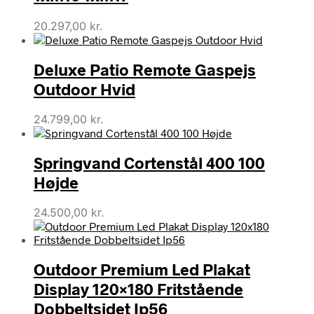
20.297,00
kr.
Deluxe Patio Remote Gaspejs
Outdoor Hvid
24.799,00
kr.
Springvand Cortenstål 400 100
Højde
24.500,00
kr.
Outdoor Premium Led Plakat
Display 120×180 Fritstående
Dobbeltsidet Ip56