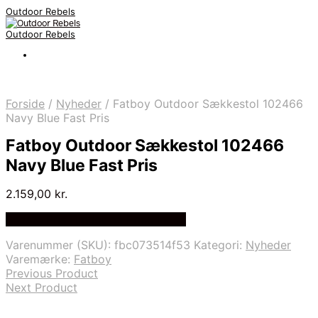
Outdoor Rebels
Outdoor Rebels
Forside
/
Nyheder
/
Fatboy Outdoor Sækkestol 102466
Navy Blue Fast Pris
Fatboy Outdoor Sækkestol 102466
Navy Blue Fast Pris
2.159,00
kr.
Bedste Pris Fundet på Price Index
Varenummer (SKU):
fbc073514f53
Kategori:
Nyheder
Varemærke:
Fatboy
Previous Product
Next Product