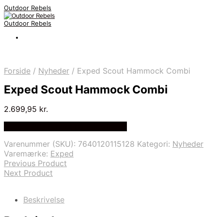
Outdoor Rebels
Outdoor Rebels
Forside
/
Nyheder
/
Exped Scout Hammock Combi
Exped Scout Hammock Combi
2.699,95
kr.
Bedste Pris Fundet på Price Index
Varenummer (SKU):
7640120115128
Kategori:
Nyheder
Varemærke:
Exped
Previous Product
Next Product
Beskrivelse