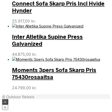
Connect Sofa Skarp Pris Incl Hvide
Hynder
25.917,00
kr.
Inter Atletika Supine Press
Galvanized
44.875,00
kr.
Moments 3pers Sofa Skarp Pris
75430rosaaitsa
24.799,00
kr.
© Outdoor Rebels
×
×