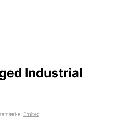
ed Industrial
remærke:
Ernitec