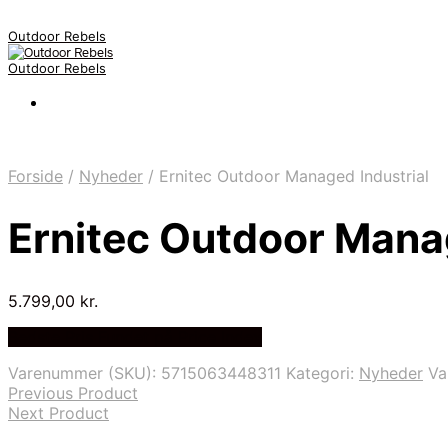
Outdoor Rebels
Outdoor Rebels
Forside
/
Nyheder
/
Ernitec Outdoor Managed Industrial
Ernitec Outdoor Manag
5.799,00
kr.
Bedste Pris Fundet på Price Index
Varenummer (SKU):
5715063448311
Kategori:
Nyheder
Va
Previous Product
Next Product