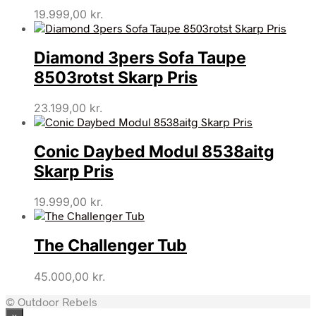
19.999,00
kr.
Diamond 3pers Sofa Taupe
8503rotst Skarp Pris
23.199,00
kr.
Conic Daybed Modul 8538aitg
Skarp Pris
19.999,00
kr.
The Challenger Tub
45.000,00
kr.
© Outdoor Rebels
×