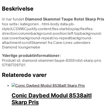
Beskrivelse
Vi har fundet
Diamond Skammel Taupe Rotst Skarp Pris
hos selta i kategorien
. html-body data-pb-
styleJLCDW6Cjustify-content:flex-startdisplay:flexflex-
direction:columnbackground-position:left topbackground-
size:coverbackground-repeat:no-repeatbackground-
attachment:scrollSkammel fra Cane-Lines udendørs
Diamond loungemøbe
Yderlige produktinformationer:
Produkt id: diamond-skammel-taupe-8302rotst-skarp-pris
5711877297121
Relaterede varer
Conic Daybed Modul 8538aitl
Skarp Pris