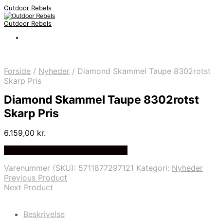
Outdoor Rebels
Outdoor Rebels
Forside
/
Nyheder
/
Diamond Skammel Taupe 8302rotst
Skarp Pris
Diamond Skammel Taupe 8302rotst
Skarp Pris
6.159,00
kr.
Bedste Pris Fundet på Price Index
Varenummer (SKU):
5711877297121
Kategori:
Nyheder
Previous Product
Next Product
Beskrivelse